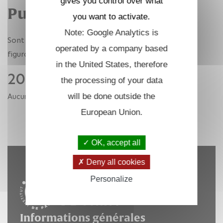
gives you control over what
Publications
you want to activate.
Note: Google Analytics is
Sont listées ci-dessous, par année, les publications
operated by a company based
figurant dans l'archive ouverte HAL.
in the United States, therefore
2019
the processing of your data
Aucune publication pour cette année.
will be done outside the
European Union.
RETOUR AUX ANNÉES
OK, accept all
Deny all cookies
Personalize
Informations générales