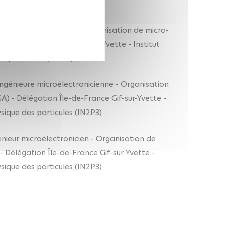
eur microélectronicien - Organisation de micro-
ion Île-de-France Gif-sur-Yvette - Institut
s particules (IN2P3)
é, ingénieure microélectronicienne - Organisation
 - Délégation Île-de-France Gif-sur-Yvette -
ysique des particules (IN2P3)
énieur microélectronicien - Organisation de
Délégation Île-de-France Gif-sur-Yvette -
ysique des particules (IN2P3)