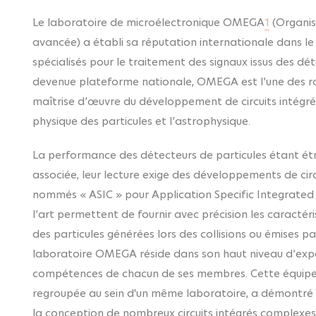
Le laboratoire de microélectronique OMEGA
1
(Organis
avancée) a établi sa réputation internationale dans l
spécialisés pour le traitement des signaux issus des dé
devenue plateforme nationale, OMEGA est l’une des ra
maîtrise d’œuvre du développement de circuits intégr
physique des particules et l’astrophysique.
La performance des détecteurs de particules étant étro
associée, leur lecture exige des développements de circ
nommés « ASIC » pour Application Specific Integrated Cir
l’art permettent de fournir avec précision les caractér
des particules générées lors des collisions ou émises 
laboratoire OMEGA réside dans son haut niveau d’exp
compétences de chacun de ses membres. Cette équipe de
regroupée au sein d'un même laboratoire, a démontré 
la conception de nombreux circuits intégrés complexes