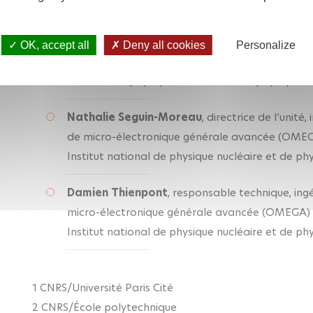
des particules (IN2P3)
Ludovic Raux
, responsable valorisation, ingéni
OK, accept all
Deny all cookies
Personalize
électronique générale avancée (OMEGA) - Délégat
national de physique nucléaire et de physique de
Nathalie Seguin-Moreau
, directrice de l’unit
de micro-électronique générale avancée (OMEGA)
Institut national de physique nucléaire et de ph
Damien Thienpont
, responsable technique, ing
micro-électronique générale avancée (OMEGA) - 
Institut national de physique nucléaire et de ph
1 CNRS/Université Paris Cité
2 CNRS/École polytechnique