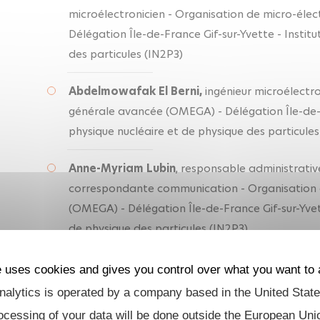
microélectronicien - Organisation de micro-él
Délégation Île-de-France Gif-sur-Yvette - Instit
des particules (IN2P3)
Abdelmowafak El Berni,
ingénieur microélectro
générale avancée (OMEGA) - Délégation Île-de-Fr
physique nucléaire et de physique des particules
Anne-Myriam Lubin
, responsable administrativ
correspondante communication - Organisation 
(OMEGA) - Délégation Île-de-France Gif-sur-Yvett
de physique des particules (IN2P3)
Gisèle Martin-Chassard
, responsable qualité
e uses cookies and gives you control over what you want to 
microélectronicienne - Organisation de micro-
alytics is operated by a company based in the United State
Délégation Île-de-France Gif-sur-Yvette - Instit
ocessing of your data will be done outside the European Uni