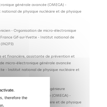
ectronique générale avancée (OMEGA) -
ut national de physique nucléaire et de physique
nicien - Organisation de micro-électronique
ance Gif-sur-Yvette - Institut national de
 (IN2P3)
e et financière, assistante de prévention et
de micro-électronique générale avancée
e - Institut national de physique nucléaire et
 et développement durable, ingénieure
activate.
électronique générale avancée (OMEGA) -
s, therefore the
ut national de physique nucléaire et de physique
on.