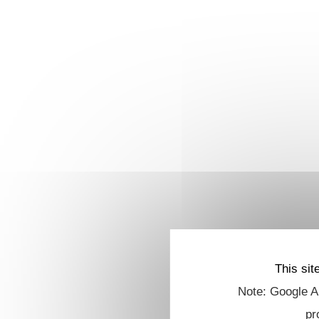
This sit
Note: Google An
pr