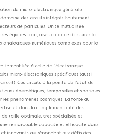
ation de micro-électronique générale
e domaine des circuits intégrés hautement
tecteurs de particules. Unité mutualisée
res équipes françaises capable d’assurer la
és analogiques-numériques complexes pour la
itement liée à celle de l'électronique
uits micro-électroniques spécifiques (aussi
cuit). Ces circuits à la pointe de l’état de
istiques énergétiques, temporelles et spatiales
par les phénomènes cosmiques. La force du
ertise et dans la complémentarité des
 taille optimale, très spécialisée et
une remarquable capacité et efficacité dans
 et innovants qui répondent aux défis des